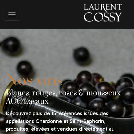
Nos vins
Blancs, rouges, rosés & mousseux
AOC Lavaux
Découvrez plus de 15 références issues des
appellations Chardonne et Saint-Saphorin,
produites, élevées et vendues directement au