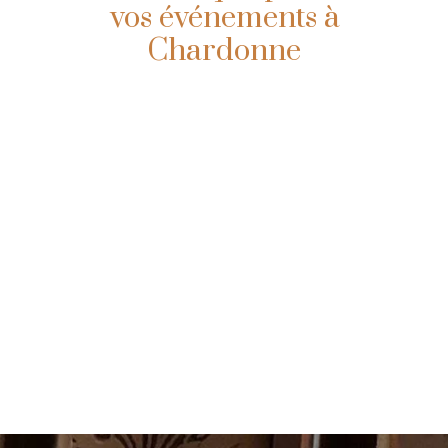
vos événements à
Chardonne
Au sous-sol de la maison du domaine,
notre caveau historique témoigne du
savoir-faire familial. Autrefois lieu de
vinification, il accueille aujourd’hui
jusqu’à 32 personnes pour vos
événements privés ou professionnels.
Un cadre authentique au cœur de
Lavaux, idéal pour partager un moment
unique entre vignes et tradition.
Visiter et réserver
Louer le caveau
une dégustation