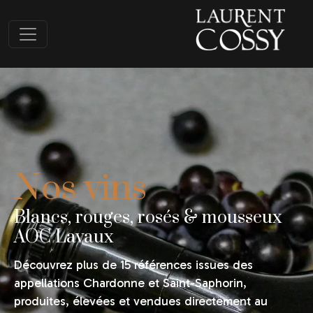
Nos vins
Blancs, rouges, rosés & mousseux
AOC Lavaux
Découvrez plus de 15 références issues des
appellations Chardonne et Saint-Saphorin,
produites, élevées et vendues directement au