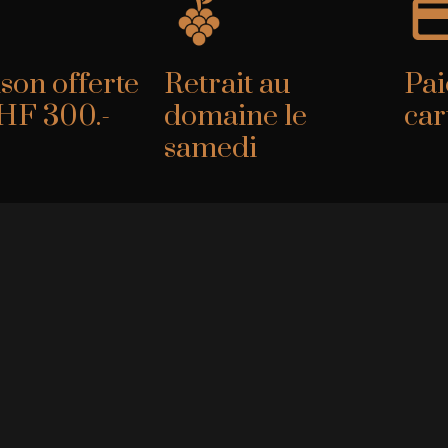
son offerte
Retrait au
Pai
HF 300.-
domaine le
car
samedi