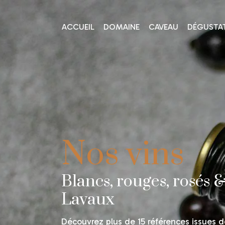
ACCUEIL
DOMAINE
CAVEAU
DÉGUSTA
Nos vins
Blancs, rouges, rosés
Lavaux
Découvrez plus de 15 références issues d