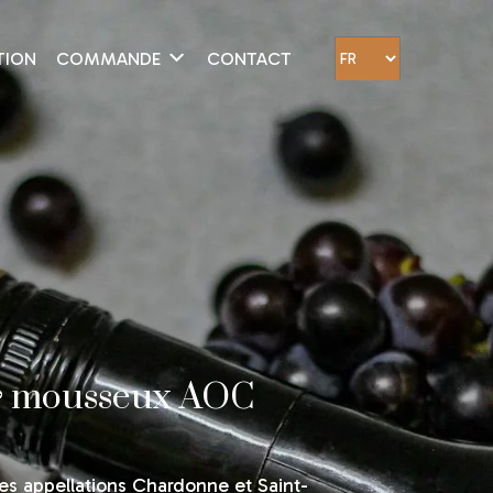
TION
COMMANDE
CONTACT
 & mousseux AOC
es appellations Chardonne et Saint-