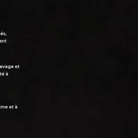
iés,
ant
levage et
té à
ime et à