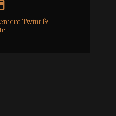
ement Twint &
te