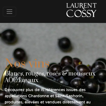
Nos vins
Blancs, rouges, rosés & mousseux
AOC Lavaux
Découvrez plus de 15 références issues des
appellations Chardonne et Saint-Saphorin,
produites, élevées et vendues directement au