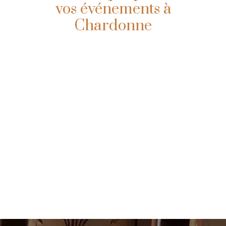
vos événements à
Chardonne
Au sous-sol de la maison du domaine,
notre caveau historique témoigne du
savoir-faire familial. Autrefois lieu de
vinification, il accueille aujourd’hui
jusqu’à 32 personnes pour vos
événements privés ou professionnels.
Un cadre authentique au cœur de
Lavaux, idéal pour partager un moment
unique entre vignes et tradition.
Visiter et réserver
Louer le caveau
une dégustation