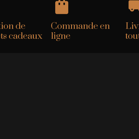
tion de
Commande en
Liv
ets cadeaux
ligne
tou