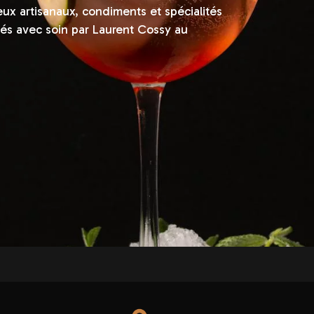
x artisanaux, condiments et spécialités
nés avec soin par Laurent Cossy au