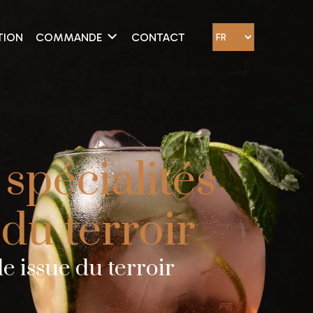
TION
COMMANDE
CONTACT
 spécialités
 du terroir
e issue du terroir