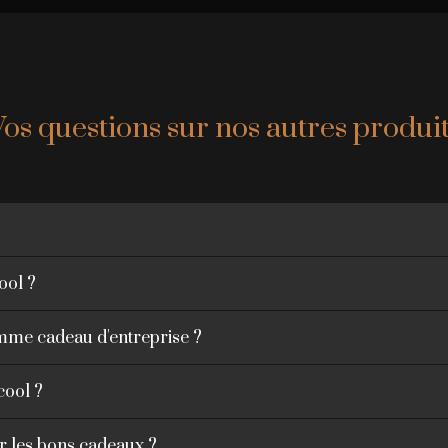
Vos questions sur nos autres produit
cool ?
omme cadeau d'entreprise ?
cool ?
r les bons cadeaux ?