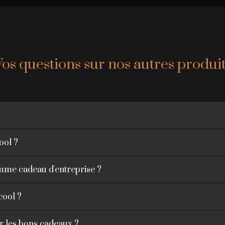
Vos questions sur nos autres produit
cool ?
omme cadeau d'entreprise ?
cool ?
r les bons cadeaux ?