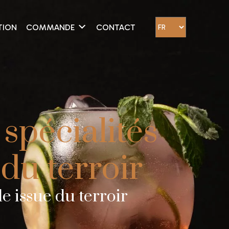
TION
COMMANDE
CONTACT
 spécialités
 du terroir
e issue du terroir