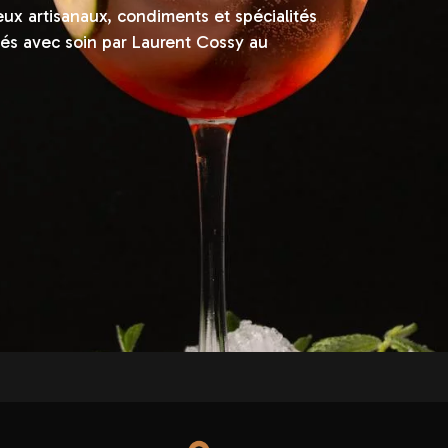
x artisanaux, condiments et spécialités
nés avec soin par Laurent Cossy au