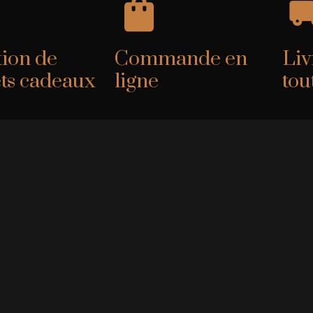
tion de
Commande en
Liv
ets cadeaux
ligne
tou